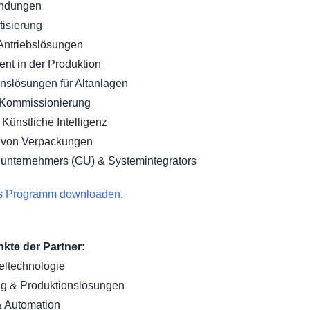
endungen
tisierung
 Antriebslösungen
t in der Produktion
onslösungen für Altanlagen
 Kommissionierung
Künstliche Intelligenz
g von Verpackungen
lunternehmers (GU) & Systemintegrators
as Programm downloaden.
te der Partner:
eltechnologie
g & Produktionslösungen
& Automation