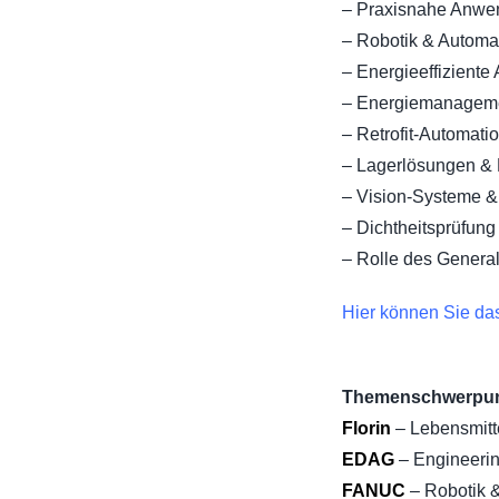
– Praxisnahe Anw
– Robotik & Automa
– Energieeffiziente
– Energiemanagemen
– Retrofit-Automati
– Lagerlösungen &
– Vision-Systeme & 
– Dichtheitsprüfun
– Rolle des Genera
Hier können Sie d
Themenschwerpunk
Florin
– Lebensmitt
EDAG
– Engineerin
FANUC
– Robotik 