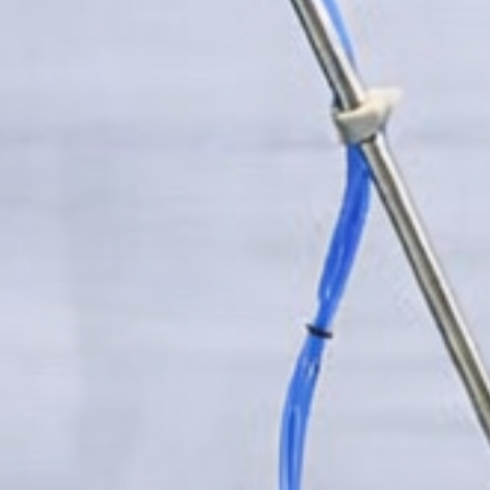
UltraFlow Trocknungsgebläse
Mini Compact Dryer
Luftreinigungssysteme
Luftbarriere-Systeme (Luftschleier)
Metalldetektoren
Dosenöffnungsanlagen
Oxipack Leckage-Detektoren