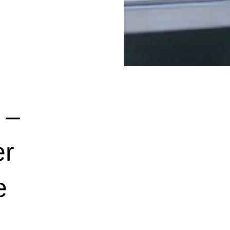
 –
er
e