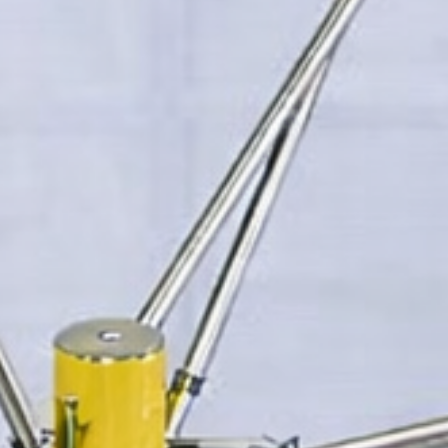
Be- und Verarbeitungsmaschinen
Thermische Haltbarmachung
Lebensmittelsicherheit
Prozesstechnik
Abfüll- und Dosiertechnik
Verschließtechnik
Wägetechnik
Röntgenanlagen