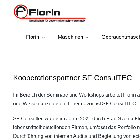
Zum
Inhalt
springen
Florin
Maschinen
Gebrauchtmasc
MASCHINENPROGRAMM
Kooperationspartner SF ConsulTEC
Im Bereich der Seminare und Workshops arbeitet Flori
und Wissen anzubieten. Einer davon ist SF ConsulTEC., d
SF Consultec wurde im Jahre 2021 durch Frau Svenja Flöri
Sonic Trocknungssysteme
lebensmittelherstellenden Firmen, umfasst das Portfolio m
UltraFlow Trocknungsgebläse
Durchführung von internen Audits und Begleitung von ex
Mini Compact Dryer