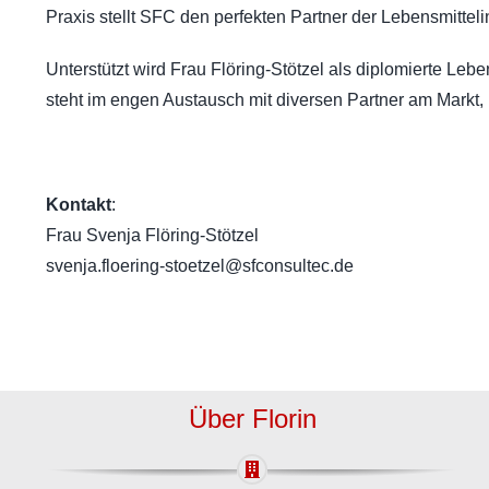
Praxis stellt SFC den perfekten Partner der Lebensmittelin
Luftreinigungssysteme
Luftbarriere-Systeme (Luftschleier)
Unterstützt wird Frau Flöring-Stötzel als diplomierte Lebe
Metalldetektoren
steht im engen Austausch mit diversen Partner am Markt, u
Dosenöffnungsanlagen
Oxipack Leckage-Detektoren
Kontakt
:
Frau Svenja Flöring-Stötzel
svenja.floering-stoetzel@sfconsultec.de
Über Florin