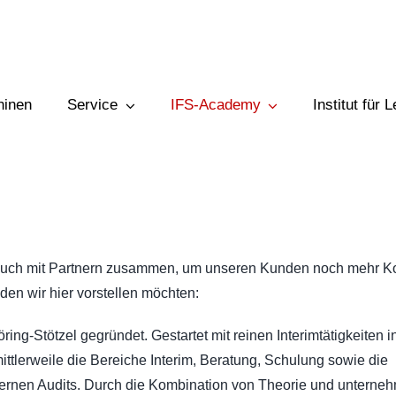
hinen
Service
IFS-Academy
Institut für 
VERTRIEBSPROGRAMM
n auch mit Partnern zusammen, um unseren Kunden noch mehr 
en wir hier vorstellen möchten:
ng-Stötzel gegründet. Gestartet mit reinen Interimtätigkeiten i
Transport- & Fördereinrichtungen
ittlerweile die Bereiche Interim, Beratung, Schulung sowie die
Be- und Verarbeitungsmaschinen
ternen Audits. Durch die Kombination von Theorie und unterne
Thermische Haltbarmachung