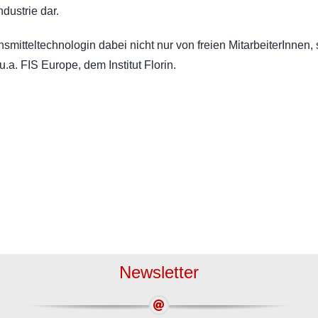
dustrie dar.
Lebensmittelsicherheit
Prozesstechnik
nsmitteltechnologin dabei nicht nur von freien MitarbeiterInnen,
Abfüll- und Dosiertechnik
.a. FIS Europe, dem Institut Florin.
Verschließtechnik
Wägetechnik
Röntgenanlagen
Newsletter