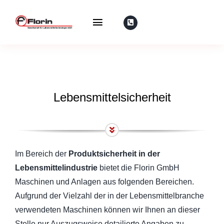
Zum
Inhalt
Toggle
springen
Navigation
Florin
Maschinen
Lebensmittelsicherheit
Gebrauchtmaschinen
Service
Im Bereich der
Produktsicherheit in der
Lebensmittelindustrie
bietet die Florin GmbH
IFS-Academy
Maschinen und Anlagen aus folgenden Bereichen.
Aufgrund der Vielzahl der in der Lebensmittelbranche
Institut für Lebensmittelqualität
verwendeten Maschinen können wir Ihnen an dieser
Stelle nur Auszugsweise detailierte Angaben zu