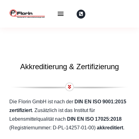
Zum
Inhalt
Toggle
springen
Navigation
Florin
Maschinen
Akkreditierung & Zertifizierung
Gebrauchtmaschinen
Service
Die Florin GmbH ist nach der
DIN EN ISO 9001:2015
IFS-Academy
zertifiziert
. Zusätzlich ist das Institut für
Lebensmittelqualität nach
DIN EN ISO 17025:2018
Institut für Lebensmittelqualität
(Registriernummer: D-PL-14257-01-00)
akkreditiert
.